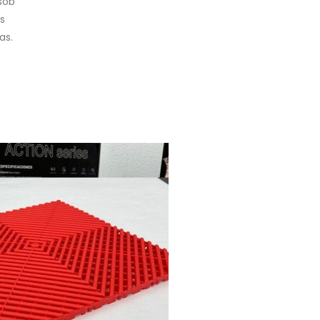
sob
s
as.