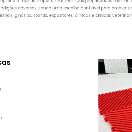
ropileno é fácil de limpar e mantém suas propriedades mesmo 
ndições adversas, sendo uma escolha confiável para ambiente
striais, ginásios, stands, expositores, clínicas e clínicas veterinári
cas
a
em