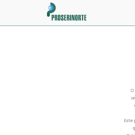
O 
a
Este 
q