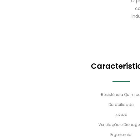
O p
co
indu
Característi
Resistência Químic
Durabilidade
Leveza
Ventilação e Drenag
Ergonomia