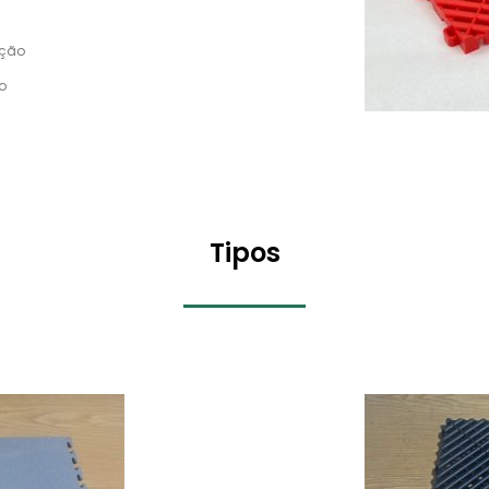
ação
o
Tipos